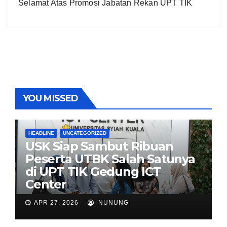
Selamat Atas Promosi Jabatan Rekan UPT TIK
YOU MISSED
HEADLINE
UNCATEGORIZED
USK Siap Sambut Ribuan
Peserta UTBK Salah Satunya
di UPT TIK Gedung ICT
Center
APR 27, 2026
NUNUNG