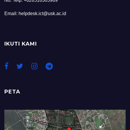
No. Telp: +626516303969
Email: helpdesk.ict@usk.ac.id
IKUTI KAMI
PETA